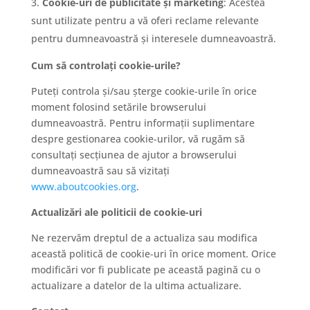
Cookie-uri de publicitate și marketing
: Acestea
i
sunt utilizate pentru a vă oferi reclame relevante
i
pentru dumneavoastră și interesele dumneavoastră.
Cum să controlați cookie-urile?
P
Puteți controla și/sau șterge cookie-urile în orice
o
moment folosind setările browserului
dumneavoastră. Pentru informații suplimentare
r
despre gestionarea cookie-urilor, vă rugăm să
t
consultați secțiunea de ajutor a browserului
dumneavoastră sau să vizitați
o
www.aboutcookies.org
.
f
Actualizări ale politicii de cookie-uri
o
Ne rezervăm dreptul de a actualiza sau modifica
l
această politică de cookie-uri în orice moment. Orice
modificări vor fi publicate pe această pagină cu o
i
actualizare a datelor de la ultima actualizare.
u