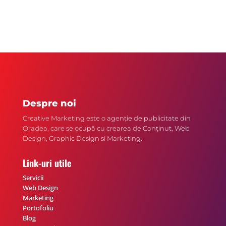
t
Despre noi
Creative Marketing este o agenție de publicitate din
Oradea, care se ocupă cu crearea de Conținut, Web
Design, Graphic Design si Marketing.
Link-uri utile
Servicii
Web Design
Marketing
Portofoliu
Blog