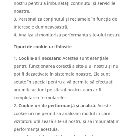
p
nostru pentru a îmbunătăți conținutul și serviciile
r
noastre.
e
Personaliza conținutul și reclamele în funcție de
interesele dumneavoastră.
n
Analiza și monitoriza performanța site-ului nostru.
o
Tipuri de cookie-uri folosite
i
Cookie-uri necesare
: Acestea sunt esențiale
pentru funcționarea corectă a site-ului nostru și nu
S
pot fi dezactivate în sistemele noastre. Ele sunt
setate în special pentru a vă permite să efectuați
e
anumite acțiuni pe site-ul nostru, cum ar fi
r
completarea formularelor.
v
Cookie-uri de performanță și analiză
: Aceste
cookie-uri ne permit să analizăm modul în care
i
vizitatorii utilizează site-ul nostru și să îmbunătățim
c
performanța acestuia.