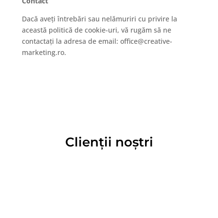
Contact
Dacă aveți întrebări sau nelămuriri cu privire la
B
această politică de cookie-uri, vă rugăm să ne
contactați la adresa de email: office@creative-
l
marketing.ro.
o
g
C
o
Clienții noștri
n
t
a
c