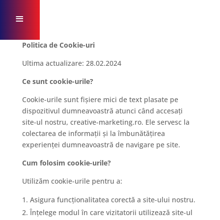
≡
Politica de Cookie-uri
A
Ultima actualizare: 28.02.2024
c
Ce sunt cookie-urile?
a
Cookie-urile sunt fișiere mici de text plasate pe
s
dispozitivul dumneavoastră atunci când accesați
site-ul nostru, creative-marketing.ro. Ele servesc la
ă
colectarea de informații și la îmbunătățirea
experienței dumneavoastră de navigare pe site.
Cum folosim cookie-urile?
D
Utilizăm cookie-urile pentru a:
e
s
Asigura funcționalitatea corectă a site-ului nostru.
Înțelege modul în care vizitatorii utilizează site-ul